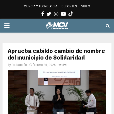
CIENCIA Y TECNOLOGÍA
DEPORTES
VIDEO
Facebook
Twitter
Instagram
Youtube
PRIMARY
MENU
Aprueba cabildo cambio de nombre
del municipio de Solidaridad
by
Redacción
febrero 26, 2025
591