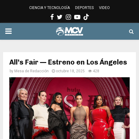
CIENCIA Y TECNOLOGÍA
DEPORTES
VIDEO
Facebook
Twitter
Instagram
Youtube
PRIMARY
MENU
All’s Fair — Estreno en Los Ángeles
by
Mesa de Redacción
octubre 18, 2025
428