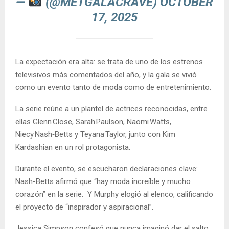
—
(@METGALACRAVE)
OCTOBER
17, 2025
La expectación era alta: se trata de uno de los estrenos
televisivos más comentados del año, y la gala se vivió
como un evento tanto de moda como de entretenimiento.
La serie reúne a un plantel de actrices reconocidas, entre
ellas Glenn Close, Sarah Paulson, Naomi Watts,
Niecy Nash‑Betts y Teyana Taylor, junto con Kim
Kardashian en un rol protagonista.
Durante el evento, se escucharon declaraciones clave:
Nash-Betts afirmó que “hay moda increíble y mucho
corazón” en la serie. Y Murphy elogió al elenco, calificando
el proyecto de “inspirador y aspiracional”.
Jessica Simpson confesó que nunca imaginó dar el salto