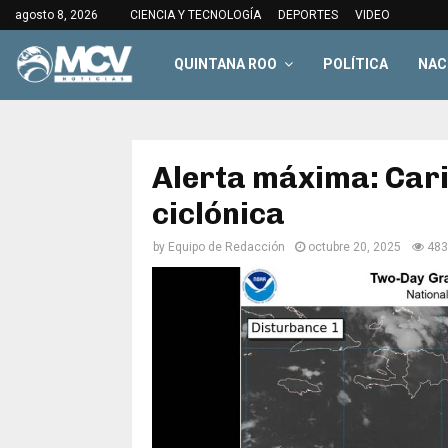
agosto 8, 2026
CIENCIA Y TECNOLOGÍA
DEPORTES
VIDEO
QUINTANA ROO
POLÍTICA
NAC
Alerta máxima: Car
ciclónica
by
Equipo de Redacción
octubre 20, 2025
483