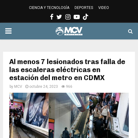
CIENCIA Y TECNOLOGÍA
DEPORTES
VIDEO
Facebook
Twitter
Instagram
Youtube
PRIMARY
MENU
Al menos 7 lesionados tras falla de
las escaleras eléctricas en
estación del metro en CDMX
by
MCV
octubre 24, 2023
966