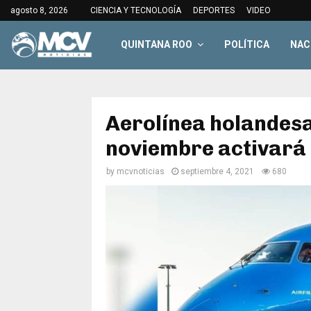
agosto 8, 2026
CIENCIA Y TECNOLOGÍA
DEPORTES
VIDEO
QUINTANA ROO
POLÍTICA
NAC
Aerolínea holandesa
noviembre activar
by
mcvnoticias
septiembre 4, 2021
680