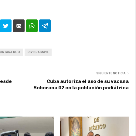
UINTANA ROO
RIVIERA MAYA
SIGUIENTE NOTICIA
desde
Cuba autoriza el uso de su vacuna
Soberana 02 en la población pediátrica