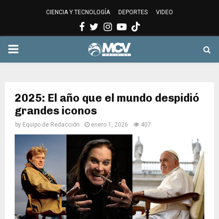
CIENCIA Y TECNOLOGÍA
DEPORTES
VIDEO
Facebook
Twitter
Instagram
Youtube
PRIMARY
MENU
2025: El año que el mundo despidió
grandes iconos
by
Equipo de Redacción
enero 1, 2026
407