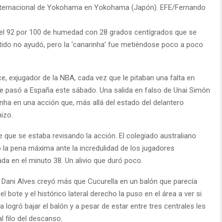
Internacional de Yokohama en Yokohama (Japón). EFE/Fernando
 el 92 por 100 de humedad con 28 grados centígrados que se
ido no ayudó, pero la ‘canarinha’ fue metiéndose poco a poco
e, exjugador de la NBA, cada vez que le pitaban una falta en
eso le pasó a España este sábado. Una salida en falso de Unai Simón
nha en una acción que, más allá del estado del delantero
hizo.
 que se estaba revisando la acción. El colegiado australiano
tó la pena máxima ante la incredulidad de los jugadores
da en el minuto 38. Un alivio que duró poco.
, Dani Alves creyó más que Cucurella en un balón que parecía
l bote y el histórico lateral derecho la puso en el área a ver si
 logró bajar el balón y a pesar de estar entre tres centrales les
l filo del descanso.