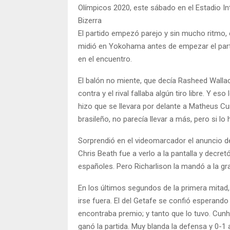
Olímpicos 2020, este sábado en el Estadio 
Bizerra
El partido empezó parejo y sin mucho ritmo,
midió en Yokohama antes de empezar el part
en el encuentro.
El balón no miente, que decía Rasheed Wallac
contra y el rival fallaba algún tiro libre. Y 
hizo que se llevara por delante a Matheus Cu
brasileño, no parecía llevar a más, pero si lo 
Sorprendió en el videomarcador el anuncio de
Chris Beath fue a verlo a la pantalla y decre
españoles. Pero Richarlison la mandó a la gra
En los últimos segundos de la primera mitad
irse fuera. El del Getafe se confió esperando e
encontraba premio; y tanto que lo tuvo. Cunha
ganó la partida. Muy blanda la defensa y 0-1 a