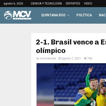
agosto 6, 2026
CIENCIA Y TECNOLOGÍA
DEPORTES
VIDEO
QUINTANA ROO
POLÍTICA
NAC
2-1. Brasil vence a 
olímpico
by
mcvnoticias
agosto 7, 2021
783