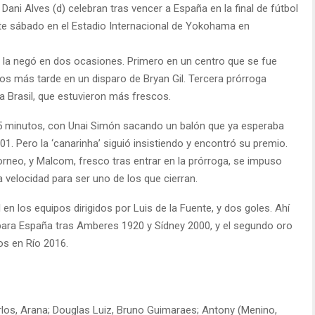
Dani Alves (d) celebran tras vencer a España en la final de fútbol
te sábado en el Estadio Internacional de Yokohama en
 la negó en dos ocasiones. Primero en un centro que se fue
tos más tarde en un disparo de Bryan Gil. Tercera prórroga
a Brasil, que estuvieron más frescos.
15 minutos, con Unai Simón sacando un balón que ya esperaba
01. Pero la ‘canarinha’ siguió insistiendo y encontró su premio.
orneo, y Malcom, fresco tras entrar en la prórroga, se impuso
ta velocidad para ser uno de los que cierran.
 en los equipos dirigidos por Luis de la Fuente, y dos goles. Ahí
era para España tras Amberes 1920 y Sídney 2000, y el segundo oro
os en Río 2016.
arlos, Arana; Douglas Luiz, Bruno Guimaraes; Antony (Menino,