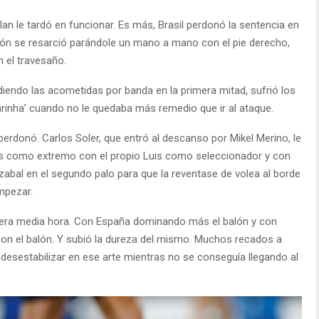
plan le tardó en funcionar. Es más, Brasil perdonó la sentencia en
imón se resarció parándole un mano a mano con el pie derecho,
 el travesaño.
ndiendo las acometidas por banda en la primera mitad, sufrió los
narinha’ cuando no le quedaba más remedio que ir al ataque.
 perdonó. Carlos Soler, que entró al descanso por Mikel Merino, le
s como extremo con el propio Luis como seleccionador y con
rzabal en el segundo palo para que la reventase de volea al borde
mpezar.
rimera media hora. Con España dominando más el balón y con
con el balón. Y subió la dureza del mismo. Muchos recados a
esestabilizar en ese arte mientras no se conseguía llegando al