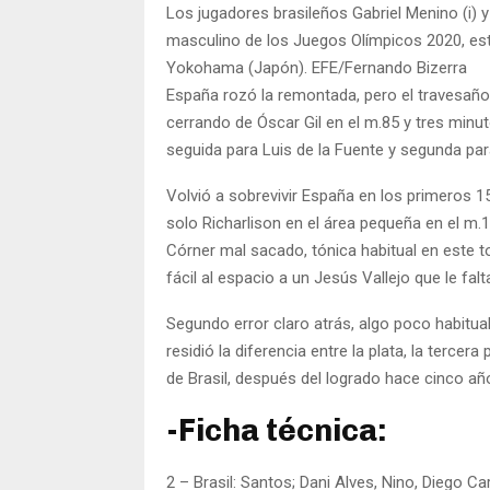
Los jugadores brasileños Gabriel Menino (i) y 
masculino de los Juegos Olímpicos 2020, es
Yokohama (Japón). EFE/Fernando Bizerra
España rozó la remontada, pero el travesaño
cerrando de Óscar Gil en el m.85 y tres minu
seguida para Luis de la Fuente y segunda par
Volvió a sobrevivir España en los primeros 
solo Richarlison en el área pequeña en el m.1
Córner mal sacado, tónica habitual en este t
fácil al espacio a un Jesús Vallejo que le fal
Segundo error claro atrás, algo poco habitual
residió la diferencia entre la plata, la terc
de Brasil, después del logrado hace cinco añ
-Ficha técnica:
2 – Brasil: Santos; Dani Alves, Nino, Diego C