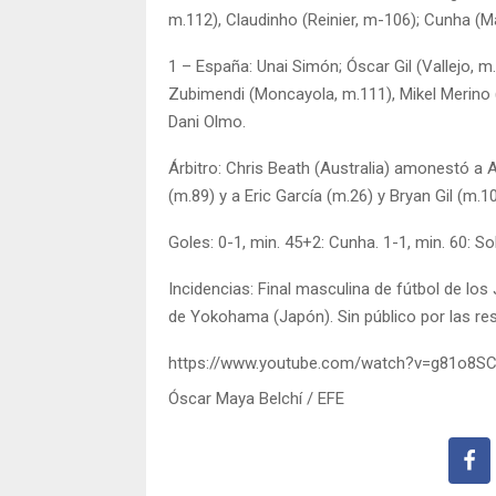
m.112), Claudinho (Reinier, m-106); Cunha (M
1 – España: Unai Simón; Óscar Gil (Vallejo, m.
Zubimendi (Moncayola, m.111), Mikel Merino (C
Dani Olmo.
Árbitro: Chris Beath (Australia) amonestó a A
(m.89) y a Eric García (m.26) y Bryan Gil (m.
Goles: 0-1, min. 45+2: Cunha. 1-1, min. 60: So
Incidencias: Final masculina de fútbol de lo
de Yokohama (Japón). Sin público por las res
https://www.youtube.com/watch?v=g81o8
Óscar Maya Belchí / EFE