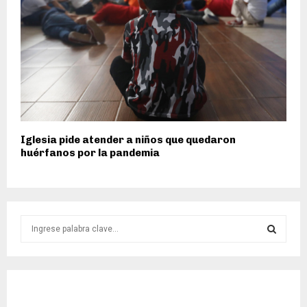
Iglesia pide atender a niños que quedaron
huérfanos por la pandemia
S
e
a
S
r
c
E
h