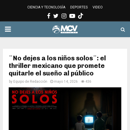
CIENCIA Y TECNOLOGÍA
DEPORTES
VIDEO
Facebook
Twitter
Instagram
Youtube
PRIMARY
MENU
¨No dejes a los niños solos¨: el
thriller mexicano que promete
quitarle el sueño al público
by
Equipo de Redacción
mayo 14, 2026
436