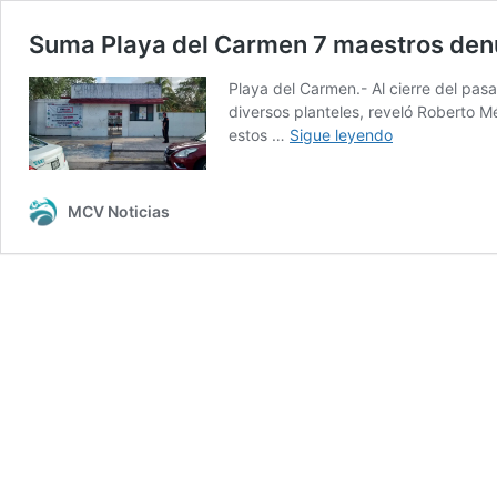
Suma Playa del Carmen 7 maestros denu
Playa del Carmen.- Al cierre del pas
diversos planteles, reveló Roberto Mé
Suma
estos …
Sigue leyendo
Playa
del
Carmen
MCV Noticias
7
maestros
denunciados
por
abuso,
en
el
pasado
ciclo
escolar