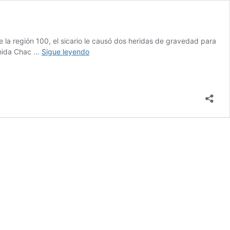
la región 100, el sicario le causó dos heridas de gravedad para
Balean
enida Chac …
Sigue leyendo
a
bombero
en
estación
de
Cancún;
estaba
amenazado